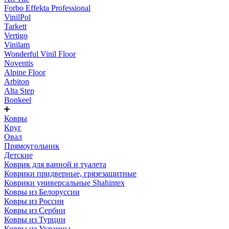
Forbo Effekta Professional
VinilPol
Tarkett
Vertigo
Vinilam
Wonderful Vinil Floor
Noventis
Alpine Floor
Arbiton
Alta Step
Bonkeel
Ковры
Круг
Овал
Прямоугольник
Детские
Коврик для ванной и туалета
Коврики придверные, грязезащитные
Коврики универсальные Shahintex
Ковры из Белоруссии
Ковры из России
Ковры из Сербии
Ковры из Турции
Ковры из Украины