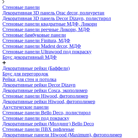
Стеновые панели
Декоративная 3D панель Orac decor, полиуретан
Декоративная 3D панель Decor Dizayn, полистирол
Стеновые панели квадратные МДФ, Ликорн
Стеновые панели реечные Ликорн, МДФ
Стеновые бамбуковые панели
Стеновые панели Finitura, МДФ
Стеновые панели Madest decor, МДФ
Стеновые панели Ultrawood под покраску
Брус декоративный МДФ
Декоративные рейки (Баффели)
Брус для перегородок
Рейки для стен и потолка
Декоративные рейки Decor Dizayn
Декоративные рейки Cosca, экополимер
Стеновые панели Hiwood, фитополимер
Декоративные рейки Hiwood, фитополимер
Акустические панели
Стеновые панели Bello Deco, полистирол
Стеновые панели под покраску
Декоративные рейки (Молдинг) Bello Deco
Стеновые панели ПВХ рифленые
Декоративные панели Hiwood (Maximum), фитополимер