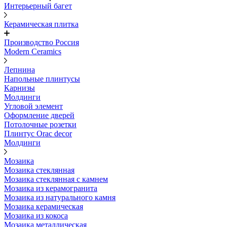
Интерьерный багет
Керамическая плитка
Производство Россия
Modern Ceramics
Лепнина
Напольные плинтусы
Карнизы
Молдинги
Угловой элемент
Оформление дверей
Потолочные розетки
Плинтус Orac decor
Молдинги
Мозаика
Мозаика стеклянная
Мозаика стеклянная с камнем
Мозаика из керамогранита
Мозаика из натурального камня
Мозаика керамическая
Мозаика из кокоса
Мозаика металлическая