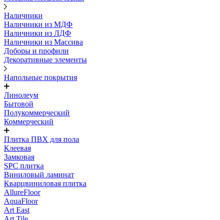
Наличники
Наличники из МДФ
Наличники из ЛДФ
Наличники из Массива
Доборы и профили
Декоративные элементы
Напольные покрытия
Линолеум
Бытовой
Полукоммерческий
Коммерческий
Плитка ПВХ для пола
Клеевая
Замковая
SPC плитка
Виниловый ламинат
Кварцвиниловая плитка
AllureFloor
AquaFloor
Art East
Art Tile