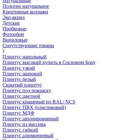
Натуральные
Полотно натуральное
Креативные коллажи
Эко-акрил
Детские
Пробковые
Фотообои
Виниловые
Сопутствующие товары
Плинтус напольный
Плинтус высокий купить в Сосновом Бору
Плинтус узкий
Плинтус широкий
Плинтус белый
Скрытый плинтус
Плинтус под покраску
Плинтус цветной
Плинтус крашеный по RAL/ NCS
Плинтус ПВХ (пластиковый)
Плинтус МДФ
Плинтус шпонированный
Плинтус из массива
Плинтус гибкий
Плинтус алюминиевый