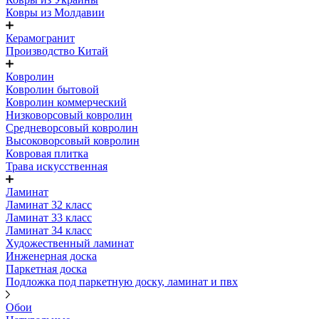
Ковры из Молдавии
Керамогранит
Производство Китай
Ковролин
Ковролин бытовой
Ковролин коммерческий
Низковорсовый ковролин
Средневорсовый ковролин
Высоковорсовый ковролин
Ковровая плитка
Трава искусственная
Ламинат
Ламинат 32 класс
Ламинат 33 класс
Ламинат 34 класс
Художественный ламинат
Инженерная доска
Паркетная доска
Подложка под паркетную доску, ламинат и пвх
Обои