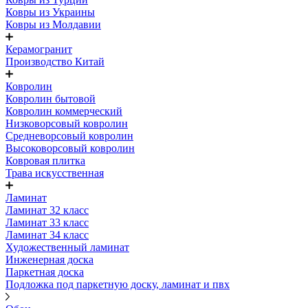
Ковры из Украины
Ковры из Молдавии
Керамогранит
Производство Китай
Ковролин
Ковролин бытовой
Ковролин коммерческий
Низковорсовый ковролин
Средневорсовый ковролин
Высоковорсовый ковролин
Ковровая плитка
Трава искусственная
Ламинат
Ламинат 32 класс
Ламинат 33 класс
Ламинат 34 класс
Художественный ламинат
Инженерная доска
Паркетная доска
Подложка под паркетную доску, ламинат и пвх