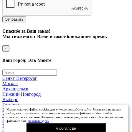
Отправить
Спасибо за Ваш заказ!
Мы свяжемся с Вами в самое ближайшее время.
×
Ваш город: Эль-Монте
Санкт-Петербург
Москва
Архангельск
Нижний Новгород
Выборг
Гатчина
Кингисепп
Мы используем файлы cookies для улучшения работы сайта. Оставаясь на нашем
сайте, вы соглашаетесь с условиями использования файлов cookies. Чтобы
Мурманск
ознакомиться с нашими Положениями о конфиденциальности и об использовании
Петрозаводск
файлов cookie,
нажмите здесь
.
Псков
Я СОГЛАСЕН
Сосновый Бор