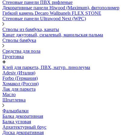
Стеновые панели ПВХ рифленые
Декоративные панели Hiwood (Maximum), фитополимер
Гибкий камень Decaro Wallpanels FLEX STONE
Стеновые панели Ultrawood Next (WPC)
Стволы из бамбука, канаты
Канат джутовый, сизалевый, манильская пальма
Стволы бамбука
Средства для пола
Грунтовка
Клей для паркета, ПВХ, натур. линолеума
Adesiv (Италия)
Forbo (Германия)
Хомакол (Россия)
Лак для паркета
Масло
Шпатлевка
Фальшбалки
Балка декоративная
Балка угловая
Архитектурный брус
Доска декоративная