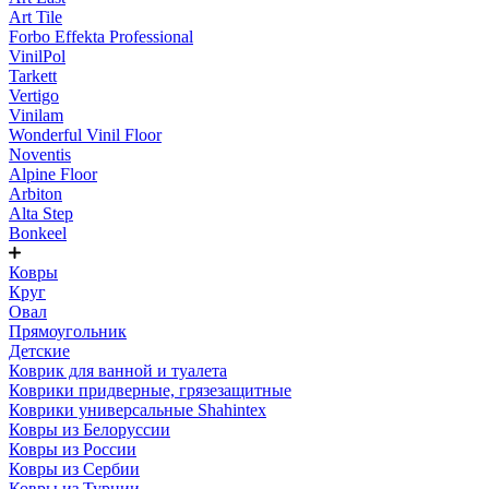
Art Tile
Forbo Effekta Professional
VinilPol
Tarkett
Vertigo
Vinilam
Wonderful Vinil Floor
Noventis
Alpine Floor
Arbiton
Alta Step
Bonkeel
Ковры
Круг
Овал
Прямоугольник
Детские
Коврик для ванной и туалета
Коврики придверные, грязезащитные
Коврики универсальные Shahintex
Ковры из Белоруссии
Ковры из России
Ковры из Сербии
Ковры из Турции