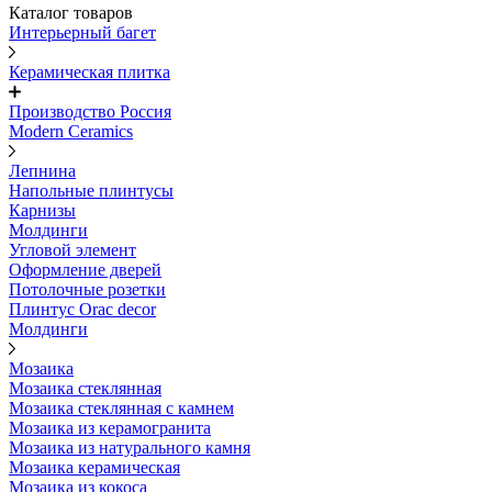
Каталог товаров
Интерьерный багет
Керамическая плитка
Производство Россия
Modern Ceramics
Лепнина
Напольные плинтусы
Карнизы
Молдинги
Угловой элемент
Оформление дверей
Потолочные розетки
Плинтус Orac decor
Молдинги
Мозаика
Мозаика стеклянная
Мозаика стеклянная с камнем
Мозаика из керамогранита
Мозаика из натурального камня
Мозаика керамическая
Мозаика из кокоса