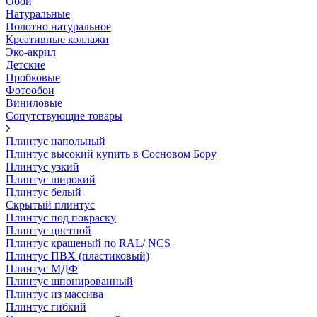
Обои
Натуральные
Полотно натуральное
Креативные коллажи
Эко-акрил
Детские
Пробковые
Фотообои
Виниловые
Сопутствующие товары
Плинтус напольный
Плинтус высокий купить в Сосновом Бору
Плинтус узкий
Плинтус широкий
Плинтус белый
Скрытый плинтус
Плинтус под покраску
Плинтус цветной
Плинтус крашеный по RAL/ NCS
Плинтус ПВХ (пластиковый)
Плинтус МДФ
Плинтус шпонированный
Плинтус из массива
Плинтус гибкий