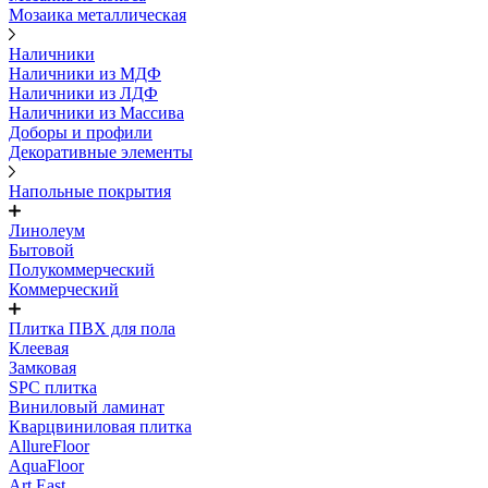
Мозаика металлическая
Наличники
Наличники из МДФ
Наличники из ЛДФ
Наличники из Массива
Доборы и профили
Декоративные элементы
Напольные покрытия
Линолеум
Бытовой
Полукоммерческий
Коммерческий
Плитка ПВХ для пола
Клеевая
Замковая
SPC плитка
Виниловый ламинат
Кварцвиниловая плитка
AllureFloor
AquaFloor
Art East