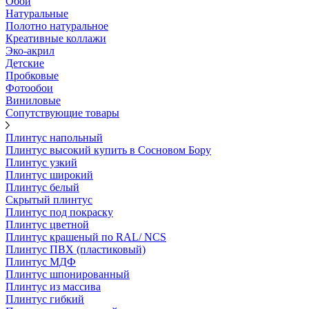
Обои
Натуральные
Полотно натуральное
Креативные коллажи
Эко-акрил
Детские
Пробковые
Фотообои
Виниловые
Сопутствующие товары
Плинтус напольный
Плинтус высокий купить в Сосновом Бору
Плинтус узкий
Плинтус широкий
Плинтус белый
Скрытый плинтус
Плинтус под покраску
Плинтус цветной
Плинтус крашеный по RAL/ NCS
Плинтус ПВХ (пластиковый)
Плинтус МДФ
Плинтус шпонированный
Плинтус из массива
Плинтус гибкий