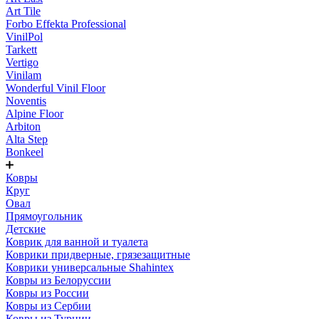
Art Tile
Forbo Effekta Professional
VinilPol
Tarkett
Vertigo
Vinilam
Wonderful Vinil Floor
Noventis
Alpine Floor
Arbiton
Alta Step
Bonkeel
Ковры
Круг
Овал
Прямоугольник
Детские
Коврик для ванной и туалета
Коврики придверные, грязезащитные
Коврики универсальные Shahintex
Ковры из Белоруссии
Ковры из России
Ковры из Сербии
Ковры из Турции