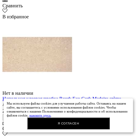
Сравнить
В избранное
Нет в наличии
Напольная клеевая пробка Rcork Eco Cork Madeira crème
Мы используем файлы cookies для улучшения работы сайта. Оставаясь на нашем
Артикул: NKP3194233069
сайте, вы соглашаетесь с условиями использования файлов cookies. Чтобы
2
2400 руб.
/ м
ознакомиться с нашими Положениями о конфиденциальности и об использовании
файлов cookie,
нажмите здесь
.
Нет в наличии
Я СОГЛАСЕН
Сравнить