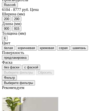
Ruscork
6104
-
8777
руб.
Цена
Ширина (мм)
200
290
Длина (мм)
900
915
Толщина (мм)
6
Цвет
белая
коричневая
кремовая
серая
шампань
Поверхность
предлакировка
Фаска
без фаски
с фаской
Выберите фильтры
Сбросить
Фильтр
Выберите фильтры
Рекомендуем