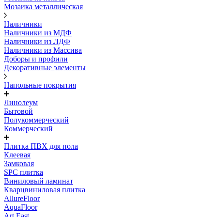
Мозаика металлическая
Наличники
Наличники из МДФ
Наличники из ЛДФ
Наличники из Массива
Доборы и профили
Декоративные элементы
Напольные покрытия
Линолеум
Бытовой
Полукоммерческий
Коммерческий
Плитка ПВХ для пола
Клеевая
Замковая
SPC плитка
Виниловый ламинат
Кварцвиниловая плитка
AllureFloor
AquaFloor
Art East