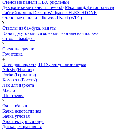
Стеновые панели ПВХ рифленые
Декоративные панели Hiwood (Maximum), фитополимер
Гибкий камень Decaro Wallpanels FLEX STONE
Стеновые панели Ultrawood Next (WPC)
Стволы из бамбука, канаты
Канат джутовый, сизалевый, манильская пальма
Стволы бамбука
Средства для пола
Грунтовка
Клей для паркета, ПВХ, натур. линолеума
Adesiv (Италия)
Forbo (Германия)
Хомакол (Россия)
Лак для паркета
Масло
Шпатлевка
Фальшбалки
Балка декоративная
Балка угловая
Архитектурный брус
Доска декоративная