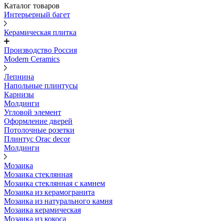
Каталог товаров
Интерьерный багет
Керамическая плитка
Производство Россия
Modern Ceramics
Лепнина
Напольные плинтусы
Карнизы
Молдинги
Угловой элемент
Оформление дверей
Потолочные розетки
Плинтус Orac decor
Молдинги
Мозаика
Мозаика стеклянная
Мозаика стеклянная с камнем
Мозаика из керамогранита
Мозаика из натурального камня
Мозаика керамическая
Мозаика из кокоса