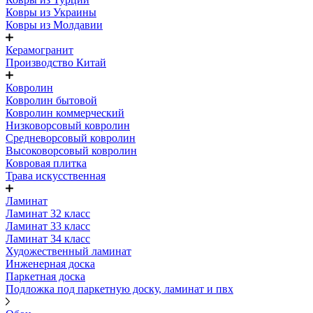
Ковры из Украины
Ковры из Молдавии
Керамогранит
Производство Китай
Ковролин
Ковролин бытовой
Ковролин коммерческий
Низковорсовый ковролин
Средневорсовый ковролин
Высоковорсовый ковролин
Ковровая плитка
Трава искусственная
Ламинат
Ламинат 32 класс
Ламинат 33 класс
Ламинат 34 класс
Художественный ламинат
Инженерная доска
Паркетная доска
Подложка под паркетную доску, ламинат и пвх