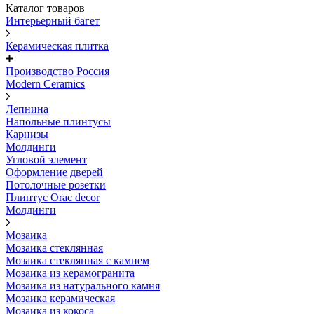
Каталог товаров
Интерьерный багет
Керамическая плитка
Производство Россия
Modern Ceramics
Лепнина
Напольные плинтусы
Карнизы
Молдинги
Угловой элемент
Оформление дверей
Потолочные розетки
Плинтус Orac decor
Молдинги
Мозаика
Мозаика стеклянная
Мозаика стеклянная с камнем
Мозаика из керамогранита
Мозаика из натурального камня
Мозаика керамическая
Мозаика из кокоса