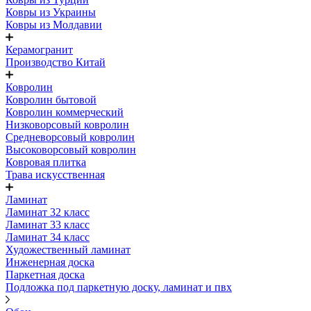
Ковры из Украины
Ковры из Молдавии
Керамогранит
Производство Китай
Ковролин
Ковролин бытовой
Ковролин коммерческий
Низковорсовый ковролин
Средневорсовый ковролин
Высоковорсовый ковролин
Ковровая плитка
Трава искусственная
Ламинат
Ламинат 32 класс
Ламинат 33 класс
Ламинат 34 класс
Художественный ламинат
Инженерная доска
Паркетная доска
Подложка под паркетную доску, ламинат и пвх