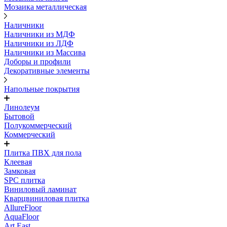
Мозаика металлическая
Наличники
Наличники из МДФ
Наличники из ЛДФ
Наличники из Массива
Доборы и профили
Декоративные элементы
Напольные покрытия
Линолеум
Бытовой
Полукоммерческий
Коммерческий
Плитка ПВХ для пола
Клеевая
Замковая
SPC плитка
Виниловый ламинат
Кварцвиниловая плитка
AllureFloor
AquaFloor
Art East