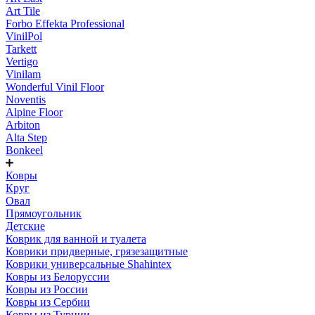
Art Tile
Forbo Effekta Professional
VinilPol
Tarkett
Vertigo
Vinilam
Wonderful Vinil Floor
Noventis
Alpine Floor
Arbiton
Alta Step
Bonkeel
Ковры
Круг
Овал
Прямоугольник
Детские
Коврик для ванной и туалета
Коврики придверные, грязезащитные
Коврики универсальные Shahintex
Ковры из Белоруссии
Ковры из России
Ковры из Сербии
Ковры из Турции