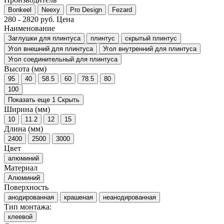
Bonkeel
Neexy
Pro Design
Fezard
280
-
2820
руб.
Цена
Наименование
Заглушки для плинтуса
плинтус
скрытый плинтус
Угол внешний для плинтуса
Угол внутренний для плинтуса
Угол соединительный для плинтуса
Высота (мм)
95
40
58.5
60
78.5
80
100
Показать еще 1
Скрыть
Ширина (мм)
10
11.2
12
15
Длина (мм)
2400
2500
3000
Цвет
алюминий
Материал
Алюминий
Поверхность
анодированная
крашеная
неанодированная
Тип монтажа:
клеевой