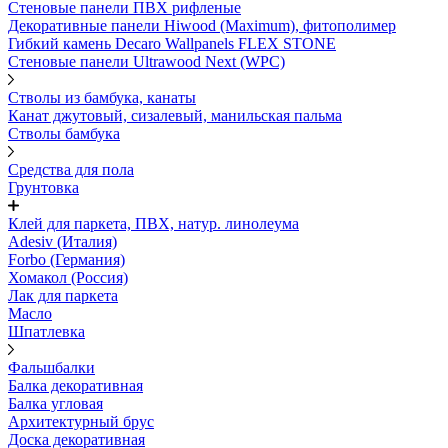
Стеновые панели ПВХ рифленые
Декоративные панели Hiwood (Maximum), фитополимер
Гибкий камень Decaro Wallpanels FLEX STONE
Стеновые панели Ultrawood Next (WPC)
Стволы из бамбука, канаты
Канат джутовый, сизалевый, манильская пальма
Стволы бамбука
Средства для пола
Грунтовка
Клей для паркета, ПВХ, натур. линолеума
Adesiv (Италия)
Forbo (Германия)
Хомакол (Россия)
Лак для паркета
Масло
Шпатлевка
Фальшбалки
Балка декоративная
Балка угловая
Архитектурный брус
Доска декоративная