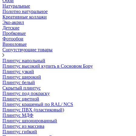
Обои
Натуральные
Полотно натуральное
Креативные коллажи
Эко-акрил
Детские
Пробковые
Фотообои
Виниловые
Сопутствующие товары
Плинтус напольный
Плинтус высокий купить в Сосновом Бору
Плинтус узкий
Плинтус широкий
Плинтус белый
Скрытый плинтус
Плинтус под покраску
Плинтус цветной
Плинтус крашеный по RAL/ NCS
Плинтус ПВХ (пластиковый)
Плинтус МДФ
Плинтус шпонированный
Плинтус из массива
Плинтус гибкий