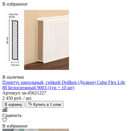
В избранное
В наличии
Плинтус напольный, гибкий Dollken (Долкен) Cubu Flex Life
80 Белоснежный 9003 (1уп = 10 шт)
Артикул: sn-45621227
2 450 руб.
/ шт.
В корзину
Купить в 1 клик
Сравнить
В избранное