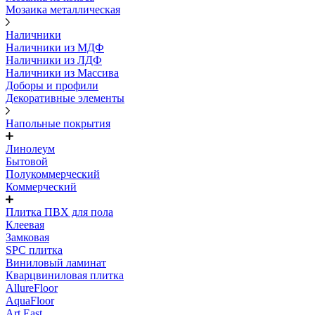
Мозаика металлическая
Наличники
Наличники из МДФ
Наличники из ЛДФ
Наличники из Массива
Доборы и профили
Декоративные элементы
Напольные покрытия
Линолеум
Бытовой
Полукоммерческий
Коммерческий
Плитка ПВХ для пола
Клеевая
Замковая
SPC плитка
Виниловый ламинат
Кварцвиниловая плитка
AllureFloor
AquaFloor
Art East