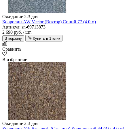
Ожидание 2-3 дня
Ковролин AW Vector (Вектор) Синий 77 (4.0 м)
Артикул: sn-69713873
2 690 руб.
/ шт.
В корзину
Купить в 1 клик
Сравнить
В избранное
Ожидание 2-3 дня
Ковролин AW Savannah (Саванна) Коричневый 44 (3.0, 4.0 м)