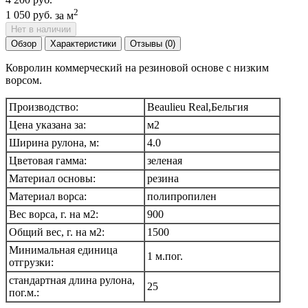
2
1 050 руб.
за м
Нет в наличии
Обзор
Характеристики
Отзывы (0)
Ковролин коммерческий на резиновой основе с низким
ворсом.
Производство:
Beaulieu Real,Бельгия
Цена указана за:
м2
Ширина рулона, м:
4.0
Цветовая гамма:
зеленая
Материал основы:
резина
Материал ворса:
полипропилен
Вес ворса, г. на м2:
900
Общий вес, г. на м2:
1500
Минимальная единица
1 м.пог.
отгрузки:
стандартная длина рулона,
25
пог.м.: