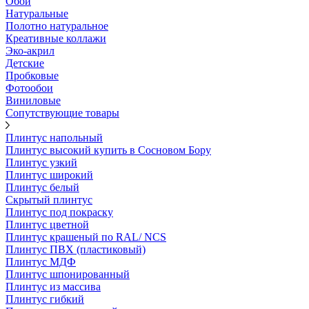
Обои
Натуральные
Полотно натуральное
Креативные коллажи
Эко-акрил
Детские
Пробковые
Фотообои
Виниловые
Сопутствующие товары
Плинтус напольный
Плинтус высокий купить в Сосновом Бору
Плинтус узкий
Плинтус широкий
Плинтус белый
Скрытый плинтус
Плинтус под покраску
Плинтус цветной
Плинтус крашеный по RAL/ NCS
Плинтус ПВХ (пластиковый)
Плинтус МДФ
Плинтус шпонированный
Плинтус из массива
Плинтус гибкий