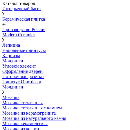
Каталог товаров
Интерьерный багет
Керамическая плитка
Производство Россия
Modern Ceramics
Лепнина
Напольные плинтусы
Карнизы
Молдинги
Угловой элемент
Оформление дверей
Потолочные розетки
Плинтус Orac decor
Молдинги
Мозаика
Мозаика стеклянная
Мозаика стеклянная с камнем
Мозаика из керамогранита
Мозаика из натурального камня
Мозаика керамическая
Мозаика из кокоса