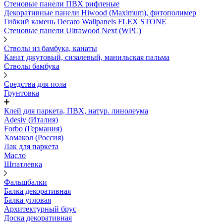
Стеновые панели ПВХ рифленые
Декоративные панели Hiwood (Maximum), фитополимер
Гибкий камень Decaro Wallpanels FLEX STONE
Стеновые панели Ultrawood Next (WPC)
Стволы из бамбука, канаты
Канат джутовый, сизалевый, манильская пальма
Стволы бамбука
Средства для пола
Грунтовка
Клей для паркета, ПВХ, натур. линолеума
Adesiv (Италия)
Forbo (Германия)
Хомакол (Россия)
Лак для паркета
Масло
Шпатлевка
Фальшбалки
Балка декоративная
Балка угловая
Архитектурный брус
Доска декоративная