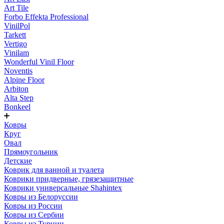
Art Tile
Forbo Effekta Professional
VinilPol
Tarkett
Vertigo
Vinilam
Wonderful Vinil Floor
Noventis
Alpine Floor
Arbiton
Alta Step
Bonkeel
Ковры
Круг
Овал
Прямоугольник
Детские
Коврик для ванной и туалета
Коврики придверные, грязезащитные
Коврики универсальные Shahintex
Ковры из Белоруссии
Ковры из России
Ковры из Сербии
Ковры из Турции