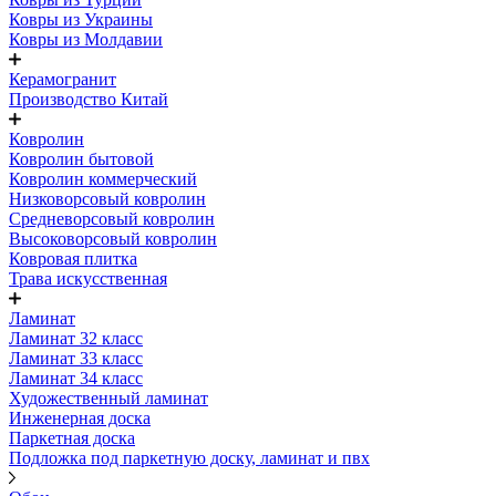
Ковры из Украины
Ковры из Молдавии
Керамогранит
Производство Китай
Ковролин
Ковролин бытовой
Ковролин коммерческий
Низковорсовый ковролин
Средневорсовый ковролин
Высоковорсовый ковролин
Ковровая плитка
Трава искусственная
Ламинат
Ламинат 32 класс
Ламинат 33 класс
Ламинат 34 класс
Художественный ламинат
Инженерная доска
Паркетная доска
Подложка под паркетную доску, ламинат и пвх